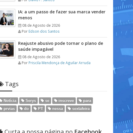
IA: a um passo de fazer sua marca vender
menos
08 de Agosto de 2026
Por
Edson dos Santos
Reajuste abusivo pode tornar o plano de
saúde impagável
08 de Agosto de 2026
Por
Priscila Mendonça de Aguilar Arruda
Tags
Notícia
Serys
se
inscreve
para
prvias
do
PT
nessa
sextafeira
Curta a nossa página no
Facebook