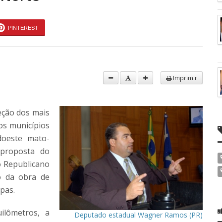
PINTEREST
Imprimir
eção dos mais
os municípios
doeste mato-
 proposta do
o Republicano
to da obra de
pas.
ilômetros, a
Deputado estadual Wagner Ramos (PR)