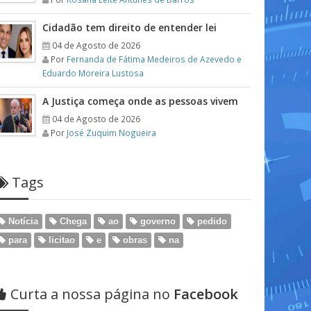
Cidadão tem direito de entender lei
04 de Agosto de 2026
Por
Fernanda de Fátima Medeiros de Azevedo e
Eduardo Moreira Lustosa
A Justiça começa onde as pessoas vivem
04 de Agosto de 2026
Por
José Zuquim Nogueira
Tags
Notícia
Chega
ao
governo
pedido
para
licitao
e
obras
na
Curta a nossa página no
Facebook