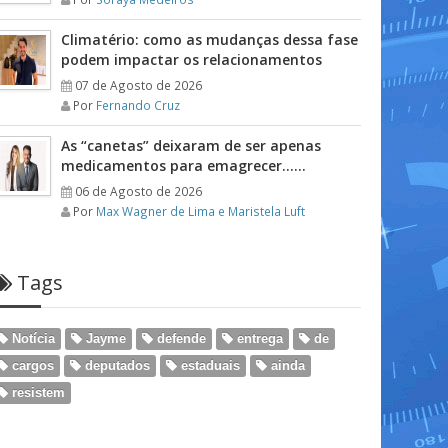
Climatério: como as mudanças dessa fase
podem impactar os relacionamentos
07 de Agosto de 2026
Por
Fernando Cruz
As “canetas” deixaram de ser apenas
medicamentos para emagrecer……
06 de Agosto de 2026
Por
Max Wagner de Lima e Maristela Luft
Tags
Notícia
Jayme
defende
entrega
de
cargos
deputados
estaduais
ainda
resistem