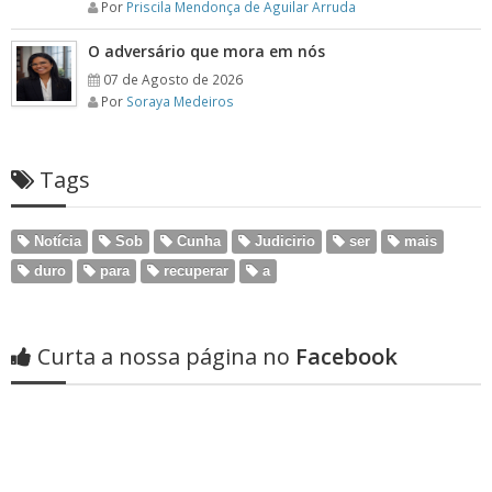
Por
Priscila Mendonça de Aguilar Arruda
O adversário que mora em nós
07 de Agosto de 2026
Por
Soraya Medeiros
Tags
Notícia
Sob
Cunha
Judicirio
ser
mais
duro
para
recuperar
a
Curta a nossa página no
Facebook