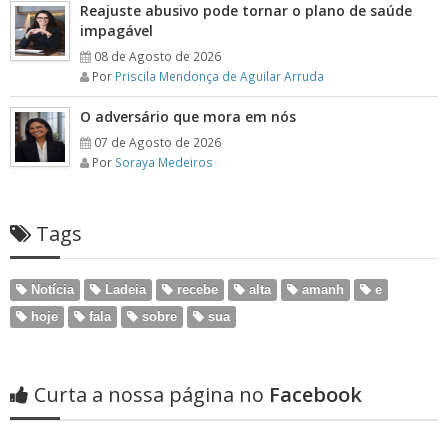
Reajuste abusivo pode tornar o plano de saúde
impagável
08 de Agosto de 2026
Por
Priscila Mendonça de Aguilar Arruda
O adversário que mora em nós
07 de Agosto de 2026
Por
Soraya Medeiros
Tags
Notícia
Ladeia
recebe
alta
amanh
e
hoje
fala
sobre
sua
Curta a nossa página no
Facebook