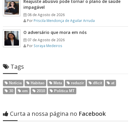
Reajuste abusivo pode tornar o plano de saúde
impagável
08 de Agosto de 2026
Por
Priscila Mendonça de Aguilar Arruda
O adversário que mora em nós
07 de Agosto de 2026
Por
Soraya Medeiros
Tags
Notícia
Habitao
Meta
reduzir
dficit
at
30
em
2010
Politica MT
Curta a nossa página no
Facebook