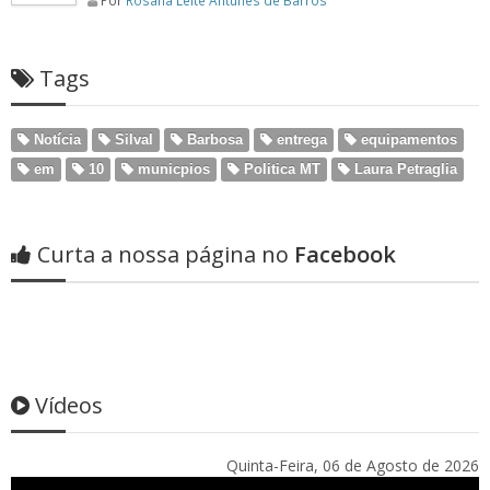
Por
Rosana Leite Antunes de Barros
Tags
Notícia
Silval
Barbosa
entrega
equipamentos
em
10
municpios
Politica MT
Laura Petraglia
Curta a nossa página no
Facebook
Vídeos
Quinta-Feira, 06 de Agosto de 2026