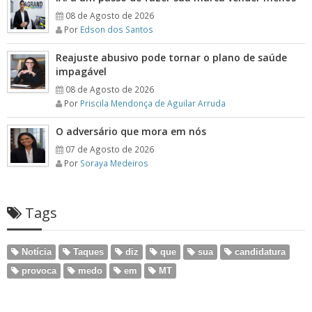
08 de Agosto de 2026
Por
Edson dos Santos
Reajuste abusivo pode tornar o plano de saúde
impagável
08 de Agosto de 2026
Por
Priscila Mendonça de Aguilar Arruda
O adversário que mora em nós
07 de Agosto de 2026
Por
Soraya Medeiros
Tags
Notícia
Taques
diz
que
sua
candidatura
provoca
medo
em
MT