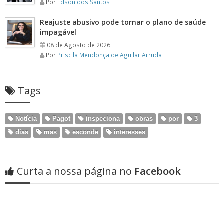
Por
Edson dos Santos
Reajuste abusivo pode tornar o plano de saúde
impagável
08 de Agosto de 2026
Por
Priscila Mendonça de Aguilar Arruda
Tags
Notícia
Pagot
inspeciona
obras
por
3
dias
mas
esconde
interesses
Curta a nossa página no
Facebook