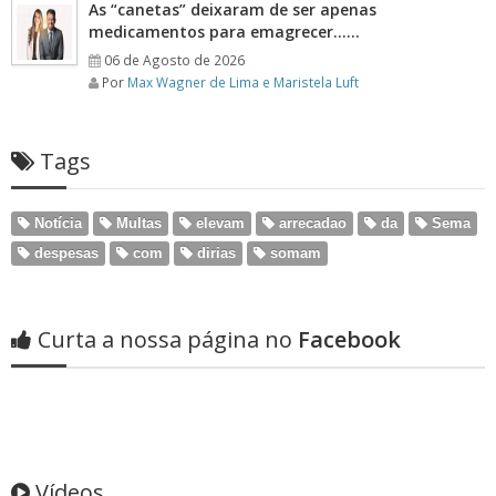
As “canetas” deixaram de ser apenas
medicamentos para emagrecer……
06 de Agosto de 2026
Por
Max Wagner de Lima e Maristela Luft
Tags
Notícia
Multas
elevam
arrecadao
da
Sema
despesas
com
dirias
somam
Curta a nossa página no
Facebook
Vídeos