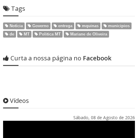
Tags
Notícia
Governo
entrega
mquinas
municipios
de
MT
Politica MT
Mariane de Oliveira
Curta a nossa página no
Facebook
Vídeos
Sábado, 08 de Agosto de 2026