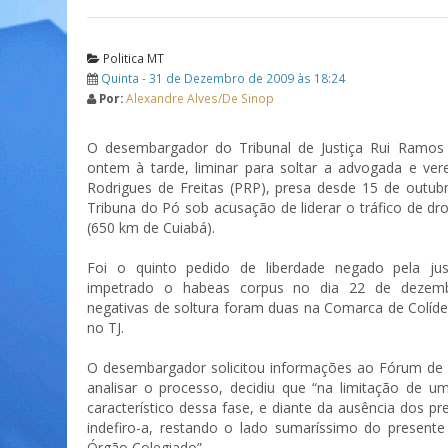
Politica MT
Quinta - 31 de Dezembro de 2009 às 18:24
Por:
Alexandre Alves/De Sinop
O desembargador do Tribunal de Justiça Rui Ramos 
ontem à tarde, liminar para soltar a advogada e ve
Rodrigues de Freitas (PRP), presa desde 15 de outu
Tribuna do Pó sob acusação de liderar o tráfico de dr
(650 km de Cuiabá).
Foi o quinto pedido de liberdade negado pela just
impetrado o habeas corpus no dia 22 de dezemb
negativas de soltura foram duas na Comarca de Colíde
no TJ.
O desembargador solicitou informações ao Fórum de 
analisar o processo, decidiu que “na limitação de um
característico dessa fase, e diante da ausência dos pr
indefiro-a, restando o lado sumaríssimo do present
Órgão Colegiado”.