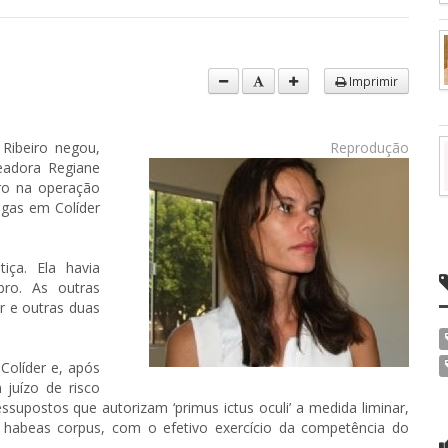
Imprimir
Ribeiro negou,
Reprodução
readora Regiane
bro na operação
ogas em Colíder
iça. Ela havia
ro. As outras
r e outras duas
Colíder e, após
 juízo de risco
essupostos que autorizam ‘primus ictus oculi’ a medida liminar,
e habeas corpus, com o efetivo exercício da competência do