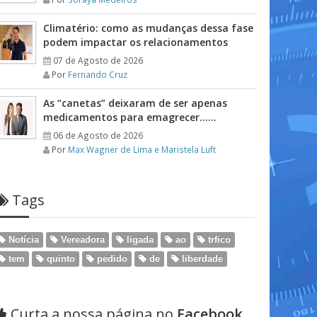
Climatério: como as mudanças dessa fase
podem impactar os relacionamentos
07 de Agosto de 2026
Por
Fernando Cruz
As “canetas” deixaram de ser apenas
medicamentos para emagrecer……
06 de Agosto de 2026
Por
Max Wagner de Lima e Maristela Luft
Tags
Notícia
Vereadora
ligada
ao
trfico
tem
quinto
pedido
de
liberdade
Curta a nossa página no
Facebook