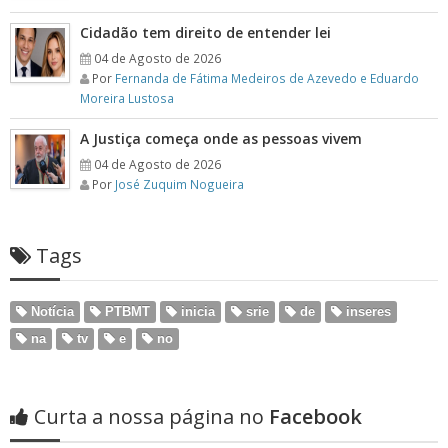
Cidadão tem direito de entender lei
04 de Agosto de 2026
Por
Fernanda de Fátima Medeiros de Azevedo e Eduardo
Moreira Lustosa
A Justiça começa onde as pessoas vivem
04 de Agosto de 2026
Por
José Zuquim Nogueira
Tags
Notícia
PTBMT
inicia
srie
de
inseres
na
tv
e
no
Curta a nossa página no
Facebook