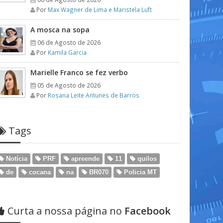
Por
Max Wagner de Lima e Maristela Luft
A mosca na sopa
06 de Agosto de 2026
Por
Kamila Garcia
Marielle Franco se fez verbo
05 de Agosto de 2026
Por
Rosana Leite Antunes de Barros
Tags
Notícia
PRF
apreende
11
quilos
de
cocana
na
BR070
Policia MT
Curta a nossa página no
Facebook