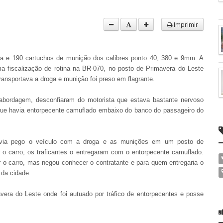
Imprimir
aína e 190 cartuchos de munição dos calibres ponto 40, 380 e 9mm. A
a fiscalização de rotina na BR-070, no posto de Primavera do Leste
transportava a droga e munição foi preso em flagrante.
 abordagem, desconfiaram do motorista que estava bastante nervoso
ue havia entorpecente camuflado embaixo do banco do passageiro do
avia pego o veículo com a droga e as munições em um posto de
 o carro, os traficantes o entregaram com o entorpecente camuflado.
r o carro, mas negou conhecer o contratante e para quem entregaria o
 da cidade.
avera do Leste onde foi autuado por tráfico de entorpecentes e posse