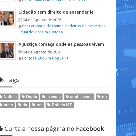
Cidadão tem direito de entender lei
04 de Agosto de 2026
Por
Fernanda de Fátima Medeiros de Azevedo e
Eduardo Moreira Lustosa
A Justiça começa onde as pessoas vivem
04 de Agosto de 2026
Por
José Zuquim Nogueira
Tags
Notícia
Dupla
executa
adolescente
no
meio
da
rua
Policia MT
Curta a nossa página no
Facebook