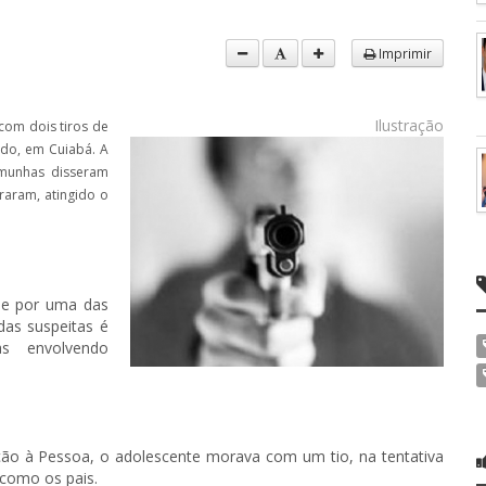
Imprimir
Ilustração
com dois tiros de
ado, em Cuiabá. A
emunhas disseram
raram, atingido o
ade por uma das
das suspeitas é
s envolvendo
ção à Pessoa, o adolescente morava com um tio, na tentativa
m como os pais.