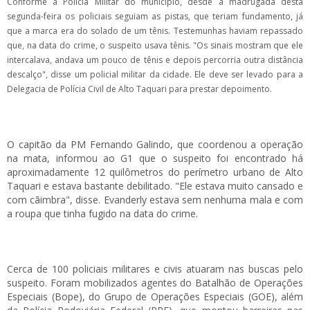
Conforme a Polícia Militar do município, desde a madrugada desta
segunda-feira os policiais seguiam as pistas, que teriam fundamento, já
que a marca era do solado de um tênis. Testemunhas haviam repassado
que, na data do crime, o suspeito usava tênis. "Os sinais mostram que ele
intercalava, andava um pouco de tênis e depois percorria outra distância
descalço", disse um policial militar da cidade. Ele deve ser levado para a
Delegacia de Polícia Civil de Alto Taquari para prestar depoimento.
O capitão da PM Fernando Galindo, que coordenou a operação
na mata, informou ao G1 que o suspeito foi encontrado há
aproximadamente 12 quilômetros do perímetro urbano de Alto
Taquari e estava bastante debilitado. "Ele estava muito cansado e
com cãimbra", disse. Evanderly estava sem nenhuma mala e com
a roupa que tinha fugido na data do crime.
Cerca de 100 policiais militares e civis atuaram nas buscas pelo
suspeito. Foram mobilizados agentes do Batalhão de Operações
Especiais (Bope), do Grupo de Operações Especiais (GOE), além