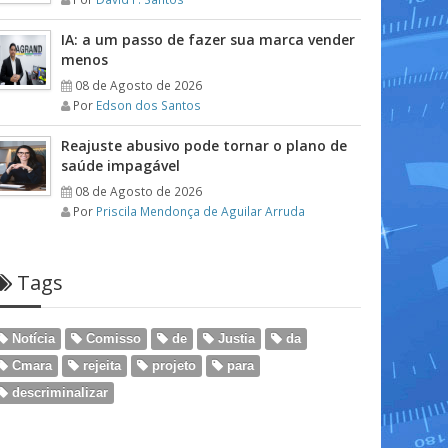
IA: a um passo de fazer sua marca vender
menos
08 de Agosto de 2026
Por
Edson dos Santos
Reajuste abusivo pode tornar o plano de
saúde impagável
08 de Agosto de 2026
Por
Priscila Mendonça de Aguilar Arruda
Tags
Notícia
Comisso
de
Justia
da
Cmara
rejeita
projeto
para
descriminalizar