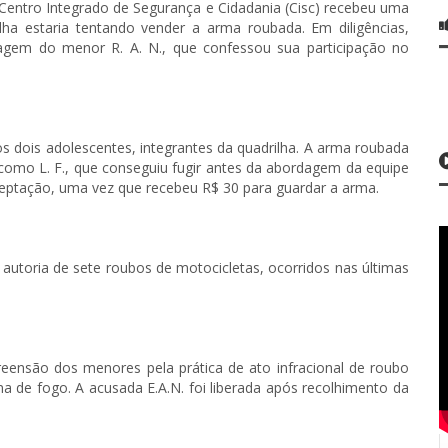
do Centro Integrado de Segurança e Cidadania (Cisc) recebeu uma
ha estaria tentando vender a arma roubada. Em diligências,
dagem do menor R. A. N., que confessou sua participação no
s dois adolescentes, integrantes da quadrilha. A arma roubada
 como L. F., que conseguiu fugir antes da abordagem da equipe
eceptação, uma vez que recebeu R$ 30 para guardar a arma.
utoria de sete roubos de motocicletas, ocorridos nas últimas
preensão dos menores pela prática de ato infracional de roubo
 de fogo. A acusada E.A.N. foi liberada após recolhimento da