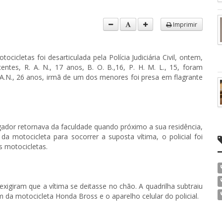
Imprimir
cletas foi desarticulada pela Polícia Judiciária Civil, ontem,
tes, R. A. N., 17 anos, B. O. B.,16, P. H. M. L., 15, foram
E.A.N., 26 anos, irmã de um dos menores foi presa em flagrante
stigador retornava da faculdade quando próximo a sua residência,
a motocicleta para socorrer a suposta vítima, o policial foi
 motocicletas.
igiram que a vítima se deitasse no chão. A quadrilha subtraiu
da motocicleta Honda Bross e o aparelho celular do policial.