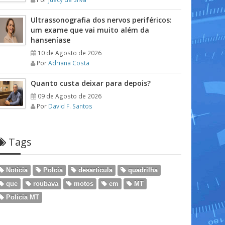
Ultrassonografia dos nervos periféricos:
um exame que vai muito além da
hanseníase
10 de Agosto de 2026
Por
Adriana Costa
Quanto custa deixar para depois?
09 de Agosto de 2026
Por
David F. Santos
Tags
Notícia
Polcia
desarticula
quadrilha
que
roubava
motos
em
MT
Policia MT