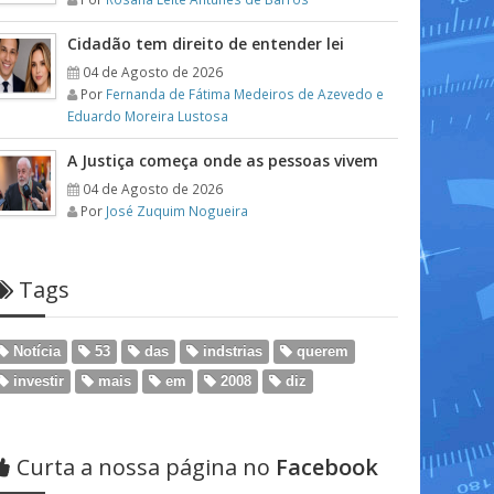
Cidadão tem direito de entender lei
04 de Agosto de 2026
Por
Fernanda de Fátima Medeiros de Azevedo e
Eduardo Moreira Lustosa
A Justiça começa onde as pessoas vivem
04 de Agosto de 2026
Por
José Zuquim Nogueira
Tags
Notícia
53
das
indstrias
querem
investir
mais
em
2008
diz
Curta a nossa página no
Facebook