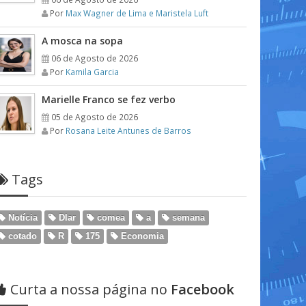
Por
Max Wagner de Lima e Maristela Luft
A mosca na sopa
06 de Agosto de 2026
Por
Kamila Garcia
Marielle Franco se fez verbo
05 de Agosto de 2026
Por
Rosana Leite Antunes de Barros
Tags
Notícia
Dlar
comea
a
semana
cotado
R
175
Economia
Curta a nossa página no
Facebook