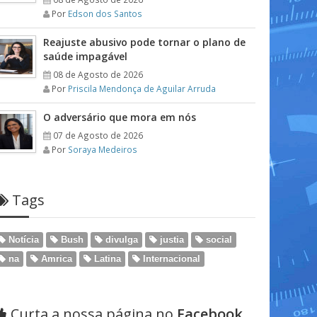
Por
Edson dos Santos
Reajuste abusivo pode tornar o plano de
saúde impagável
08 de Agosto de 2026
Por
Priscila Mendonça de Aguilar Arruda
O adversário que mora em nós
07 de Agosto de 2026
Por
Soraya Medeiros
Tags
Notícia
Bush
divulga
justia
social
na
Amrica
Latina
Internacional
Curta a nossa página no
Facebook