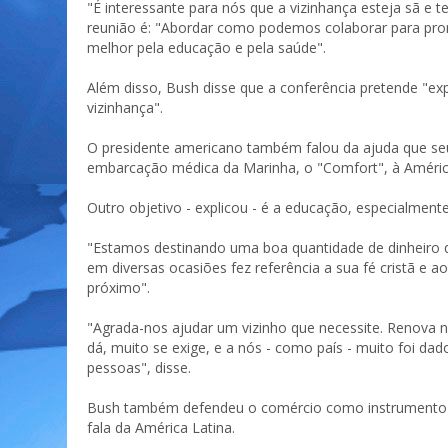
"É interessante para nós que a vizinhança esteja sã e 
reunião é: "Abordar como podemos colaborar para promo
melhor pela educação e pela saúde".
Além disso, Bush disse que a conferência pretende "ex
vizinhança".
O presidente americano também falou da ajuda que se
embarcação médica da Marinha, o "Comfort", à América 
Outro objetivo - explicou - é a educação, especialment
"Estamos destinando uma boa quantidade de dinheiro do
em diversas ocasiões fez referência a sua fé cristã e 
próximo".
"Agrada-nos ajudar um vizinho que necessite. Renova n
dá, muito se exige, e a nós - como país - muito foi da
pessoas", disse.
Bush também defendeu o comércio como instrumento pa
fala da América Latina.