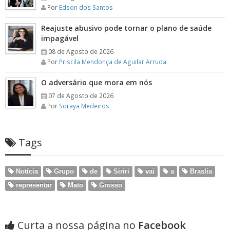
Por
Edson dos Santos
Reajuste abusivo pode tornar o plano de saúde
impagável
08 de Agosto de 2026
Por
Priscila Mendonça de Aguilar Arruda
O adversário que mora em nós
07 de Agosto de 2026
Por
Soraya Medeiros
Tags
Notícia
Grupo
de
Siriri
vai
a
Braslia
representar
Mato
Grosso
Curta a nossa página no
Facebook