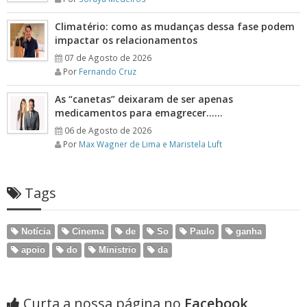
Climatério: como as mudanças dessa fase podem
impactar os relacionamentos
07 de Agosto de 2026
Por
Fernando Cruz
As “canetas” deixaram de ser apenas
medicamentos para emagrecer……
06 de Agosto de 2026
Por
Max Wagner de Lima e Maristela Luft
Tags
Notícia
Cinema
de
So
Paulo
ganha
apoio
do
Ministrio
da
Curta a nossa página no
Facebook