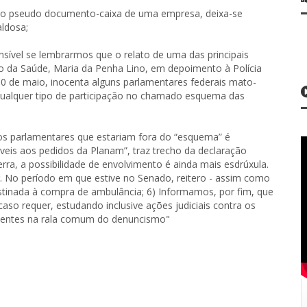
do pseudo documento-caixa de uma empresa, deixa-se
ldosa;
nsível se lembrarmos que o relato de uma das principais
io da Saúde, Maria da Penha Lino, em depoimento à Polícia
 10 de maio, inocenta alguns parlamentares federais mato-
 qualquer tipo de participação no chamado esquema das
s parlamentares que estariam fora do “esquema” é
veis aos pedidos da Planam”, traz trecho da declaração
rra, a possibilidade de envolvimento é ainda mais esdrúxula.
 No período em que estive no Senado, reitero - assim como
tinada à compra de ambulância; 6) Informamos, por fim, que
so requer, estudando inclusive ações judiciais contra os
ocentes na rala comum do denuncismo"