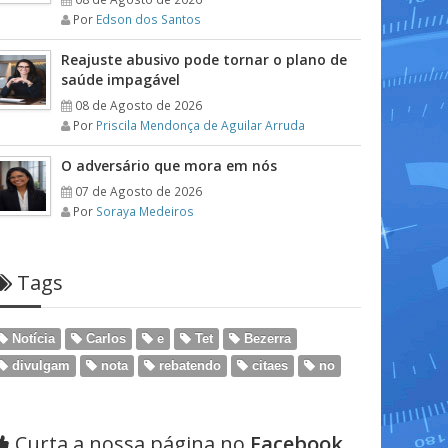
Por
Edson dos Santos
Reajuste abusivo pode tornar o plano de
saúde impagável
08 de Agosto de 2026
Por
Priscila Mendonça de Aguilar Arruda
O adversário que mora em nós
07 de Agosto de 2026
Por
Soraya Medeiros
Tags
Notícia
Carlos
e
Tet
Bezerra
divulgam
nota
rebatendo
citaes
no
Curta a nossa página no
Facebook