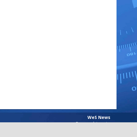
WeS News
Desenvolvimento
Web em Segundos