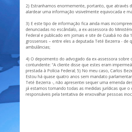
2) Estranhamos enormemente, portanto, que através 
alardear uma informação visivelmente equivocada e ma
3) E este tipo de informação fica ainda mais incompree
denunciadas no escândalo, a ex-assessora do Ministér
Federal e publicado em jornais e site de Cuiabá no dia
grossenses – entre eles a deputada Teté Bezerra - de
ambulâncias;
4) O depoimento do advogado da ex-assessora sobre o
contundente: “A cliente disse que estes eram impermeá
prestada à Polícia Federal; 5) No meu caso, Carlos Beze
Estou há quase quatro anos sem mandato parlamentar.
Teté Bezerra -, não apresentei sequer uma emenda des
já estamos tomando todas as medidas jurídicas que o ca
responsáveis pela tentativa de enxovalhar pessoas in