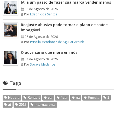
IA: a um passo de fazer sua marca vender menos
08 de Agosto de 2026
Por
Edson dos Santos
Reajuste abusivo pode tornar o plano de saúde
impagável
08 de Agosto de 2026
Por
Priscila Mendonça de Aguilar Arruda
O adversário que mora em nós
07 de Agosto de 2026
Por
Soraya Medeiros
Tags
Notícia
Renault
vai
ficar
na
Frmula
1
at
2012
Internacional