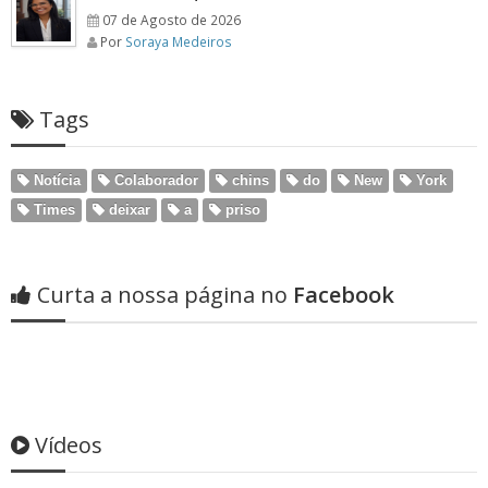
07 de Agosto de 2026
Por
Soraya Medeiros
Tags
Notícia
Colaborador
chins
do
New
York
Times
deixar
a
priso
Curta a nossa página no
Facebook
Vídeos