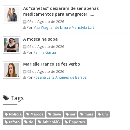
As “canetas” deixaram de ser apenas
medicamentos para emagrecer……
06 de Agosto de 2026
Por
Max Wagner de Lima e Maristela Luft
A mosca na sopa
06 de Agosto de 2026
Por
Kamila Garcia
Marielle Franco se fez verbo
05 de Agosto de 2026
Por
Rosana Leite Antunes de Barros
Tags
Notícia
Marcos
deve
ser
mais
um
reforo
do
AtlticoMG
Esportes