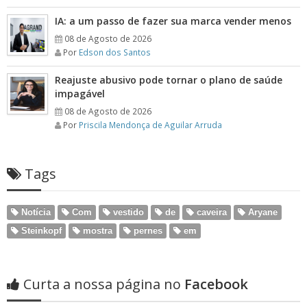
IA: a um passo de fazer sua marca vender menos
08 de Agosto de 2026
Por
Edson dos Santos
Reajuste abusivo pode tornar o plano de saúde
impagável
08 de Agosto de 2026
Por
Priscila Mendonça de Aguilar Arruda
Tags
Notícia
Com
vestido
de
caveira
Aryane
Steinkopf
mostra
pernes
em
Curta a nossa página no
Facebook