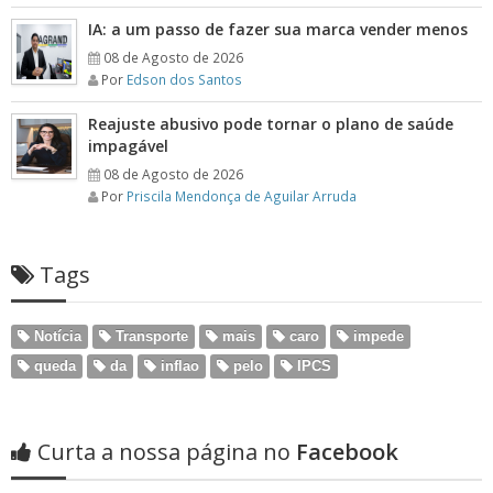
IA: a um passo de fazer sua marca vender menos
08 de Agosto de 2026
Por
Edson dos Santos
Reajuste abusivo pode tornar o plano de saúde
impagável
08 de Agosto de 2026
Por
Priscila Mendonça de Aguilar Arruda
Tags
Notícia
Transporte
mais
caro
impede
queda
da
inflao
pelo
IPCS
Curta a nossa página no
Facebook