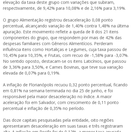
elevação da taxa deste grupo com variações que subiram,
respectivamente, de 9,42% para 10,08% e de 2,16% para 3,19%.
O grupo Alimentação registrou desaceleração 0,08 ponto
percentual, alcançando variação de 1,40% contra 1,48% na última
apuração. Este movimento reflete a queda de 8 dos 21 itens
componentes do grupo, que respondem por mais de 42% das
despesas familiares com Gêneros Alimentícios. Perderam
influência itens como Hortaliças e Legumes, cuja taxa passou de
10,45% para 10,35%, e Frutas, com recuo de -1,58% para -3,07%.
No sentido oposto, destacam-se os itens Laticínios, que passou
de 3,36% para 3,50%, e Carnes Bovinas, que teve sua variação
elevada de 0,07% para 0,19%.
A inflação de Florianópolis recuou 0,32 ponto percentual, ficando
em 0,81% na semana terminada no dia 25 de junho, e foi
responsável pela maior desaceleração no índice. A maior
aceleração foi em Salvador, com crescimento de 0,11 ponto
percentual e inflação de 0,35% no período.
Das doze capitais pesquisadas pela entidade, oito regiões
apresentaram desaceleração em suas taxas e três registraram
alta. A inflação em Recife foi de 0,12%, a menor taxa apurada,