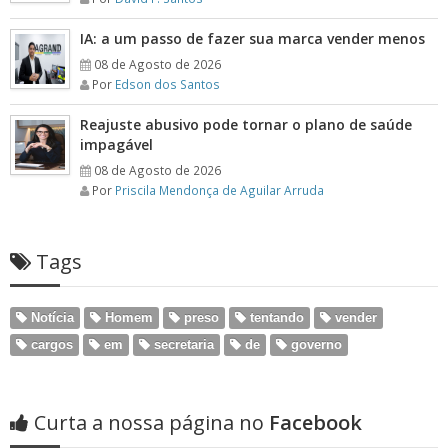
IA: a um passo de fazer sua marca vender menos
08 de Agosto de 2026
Por
Edson dos Santos
Reajuste abusivo pode tornar o plano de saúde
impagável
08 de Agosto de 2026
Por
Priscila Mendonça de Aguilar Arruda
Tags
Notícia
Homem
preso
tentando
vender
cargos
em
secretaria
de
governo
Curta a nossa página no
Facebook