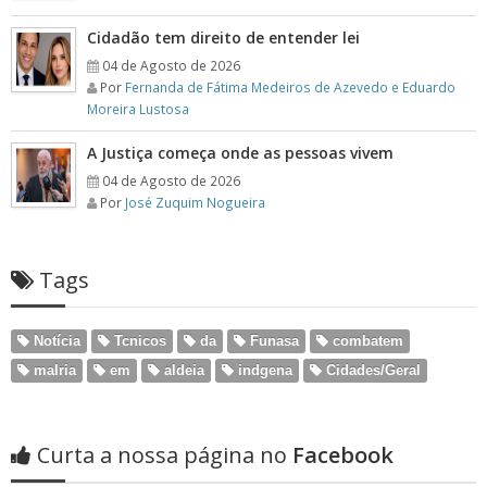
Cidadão tem direito de entender lei
04 de Agosto de 2026
Por
Fernanda de Fátima Medeiros de Azevedo e Eduardo
Moreira Lustosa
A Justiça começa onde as pessoas vivem
04 de Agosto de 2026
Por
José Zuquim Nogueira
Tags
Notícia
Tcnicos
da
Funasa
combatem
malria
em
aldeia
indgena
Cidades/Geral
Curta a nossa página no
Facebook