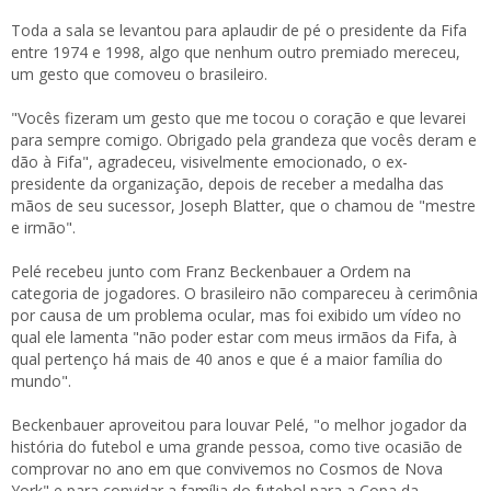
Toda a sala se levantou para aplaudir de pé o presidente da Fifa
entre 1974 e 1998, algo que nenhum outro premiado mereceu,
um gesto que comoveu o brasileiro.
"Vocês fizeram um gesto que me tocou o coração e que levarei
para sempre comigo. Obrigado pela grandeza que vocês deram e
dão à Fifa", agradeceu, visivelmente emocionado, o ex-
presidente da organização, depois de receber a medalha das
mãos de seu sucessor, Joseph Blatter, que o chamou de "mestre
e irmão".
Pelé recebeu junto com Franz Beckenbauer a Ordem na
categoria de jogadores. O brasileiro não compareceu à cerimônia
por causa de um problema ocular, mas foi exibido um vídeo no
qual ele lamenta "não poder estar com meus irmãos da Fifa, à
qual pertenço há mais de 40 anos e que é a maior família do
mundo".
Beckenbauer aproveitou para louvar Pelé, "o melhor jogador da
história do futebol e uma grande pessoa, como tive ocasião de
comprovar no ano em que convivemos no Cosmos de Nova
York" e para convidar a família do futebol para a Copa da