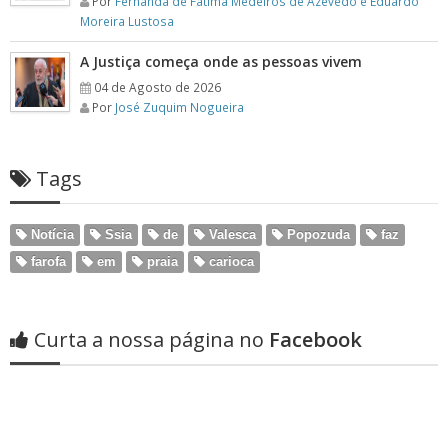
Por
Fernanda de Fátima Medeiros de Azevedo e Eduardo
Moreira Lustosa
A Justiça começa onde as pessoas vivem
04 de Agosto de 2026
Por
José Zuquim Nogueira
Tags
Notícia
Ssia
de
Valesca
Popozuda
faz
farofa
em
praia
carioca
Curta a nossa página no
Facebook