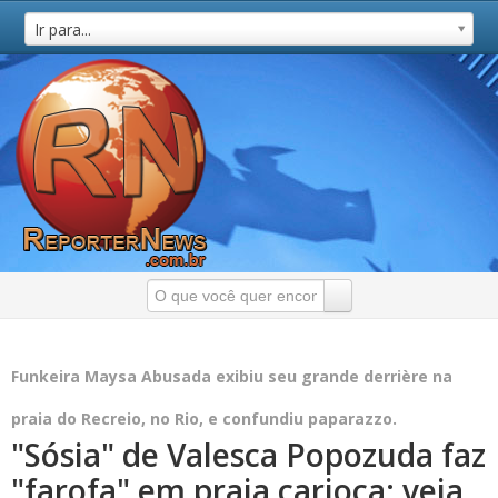
Ir para...
Funkeira Maysa Abusada exibiu seu grande derrière na
praia do Recreio, no Rio, e confundiu paparazzo.
"Sósia" de Valesca Popozuda faz
"farofa" em praia carioca; veja