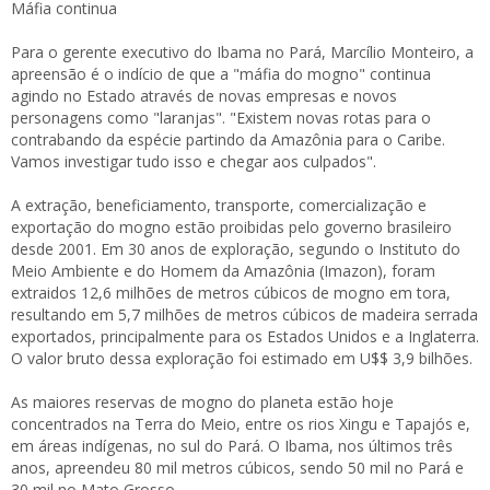
Máfia continua
Para o gerente executivo do Ibama no Pará, Marcílio Monteiro, a
apreensão é o indício de que a "máfia do mogno" continua
agindo no Estado através de novas empresas e novos
personagens como "laranjas". "Existem novas rotas para o
contrabando da espécie partindo da Amazônia para o Caribe.
Vamos investigar tudo isso e chegar aos culpados".
A extração, beneficiamento, transporte, comercialização e
exportação do mogno estão proibidas pelo governo brasileiro
desde 2001. Em 30 anos de exploração, segundo o Instituto do
Meio Ambiente e do Homem da Amazônia (Imazon), foram
extraidos 12,6 milhões de metros cúbicos de mogno em tora,
resultando em 5,7 milhões de metros cúbicos de madeira serrada
exportados, principalmente para os Estados Unidos e a Inglaterra.
O valor bruto dessa exploração foi estimado em U$$ 3,9 bilhões.
As maiores reservas de mogno do planeta estão hoje
concentrados na Terra do Meio, entre os rios Xingu e Tapajós e,
em áreas indígenas, no sul do Pará. O Ibama, nos últimos três
anos, apreendeu 80 mil metros cúbicos, sendo 50 mil no Pará e
30 mil no Mato Grosso.