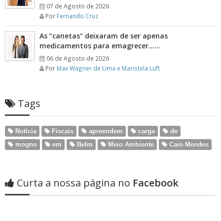
07 de Agosto de 2026
Por
Fernando Cruz
As “canetas” deixaram de ser apenas
medicamentos para emagrecer……
06 de Agosto de 2026
Por
Max Wagner de Lima e Maristela Luft
Tags
Notícia
Fiscais
apreendem
carga
de
mogno
em
Belm
Meio Ambiente
Caio Mendes
Curta a nossa página no
Facebook