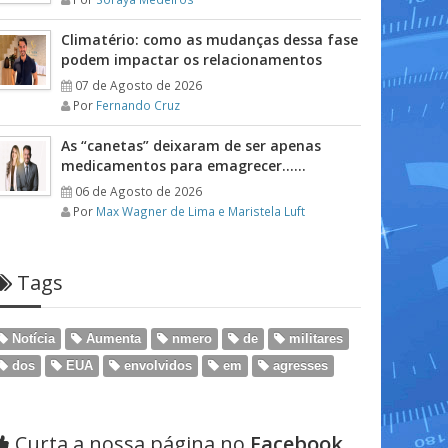
Climatério: como as mudanças dessa fase
podem impactar os relacionamentos
07 de Agosto de 2026
Por
Fernando Cruz
As “canetas” deixaram de ser apenas
medicamentos para emagrecer……
06 de Agosto de 2026
Por
Max Wagner de Lima e Maristela Luft
Tags
Notícia
Aumenta
nmero
de
militares
dos
EUA
envolvidos
em
agresses
Curta a nossa página no
Facebook