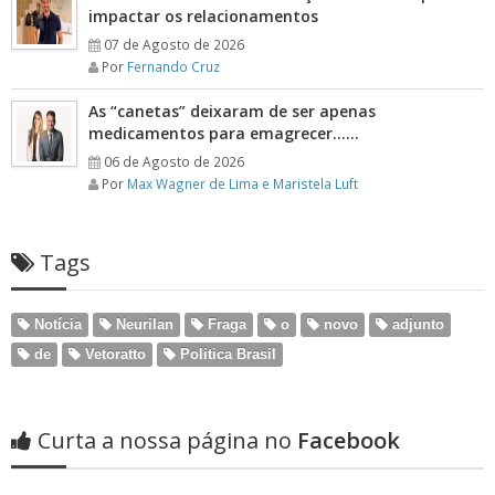
impactar os relacionamentos
07 de Agosto de 2026
Por
Fernando Cruz
As “canetas” deixaram de ser apenas
medicamentos para emagrecer……
06 de Agosto de 2026
Por
Max Wagner de Lima e Maristela Luft
Tags
Notícia
Neurilan
Fraga
o
novo
adjunto
de
Vetoratto
Politica Brasil
Curta a nossa página no
Facebook