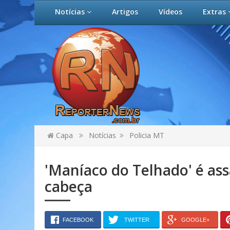
Notícias
Artigos
Vídeos
Extras
Capa
Notícias
Policia MT
'Maníaco do Telhado' é ass
cabeça
FACEBOOK
TWITTER
GOOGLE+