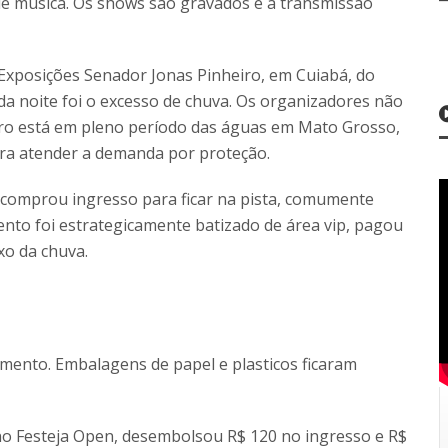
 de música. Os shows são gravados e a transmissão
e Exposições Senador Jonas Pinheiro, em Cuiabá, do
 da noite foi o excesso de chuva. Os organizadores não
o está em pleno período das águas em Mato Grosso,
ra atender a demanda por proteção.
 comprou ingresso para ficar na pista, comumente
nto foi estrategicamente batizado de área vip, pagou
xo da chuva.
mento. Embalagens de papel e plasticos ficaram
o Festeja Open, desembolsou R$ 120 no ingresso e R$