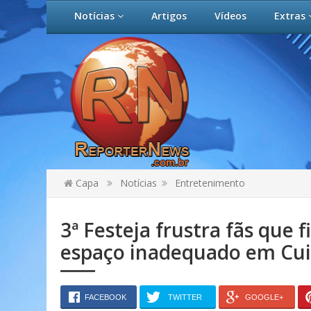
Notícias
Artigos
Vídeos
Extras
Capa
Notícias
Entretenimento
3ª Festeja frustra fãs que
espaço inadequado em Cu
FACEBOOK
TWITTER
GOOGLE+