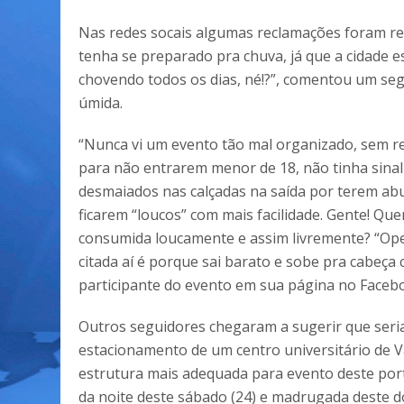
Nas redes socais algumas reclamações foram re
tenha se preparado pra chuva, já que a cidade 
chovendo todos os dias, né!?”, comentou um segu
úmida.
“Nunca vi um evento tão mal organizado, sem r
para não entrarem menor de 18, não tinha sinal
desmaiados nas calçadas na saída por terem abu
ficarem “loucos” com mais facilidade. Gente! Que
consumida loucamente e assim livremente? “Open
citada aí é porque sai barato e sobe pra cabeça
participante do evento em sua página no Faceb
Outros seguidores chegaram a sugerir que seria
estacionamento de um centro universitário de 
estrutura mais adequada para evento deste port
da noite deste sábado (24) e madrugada deste do