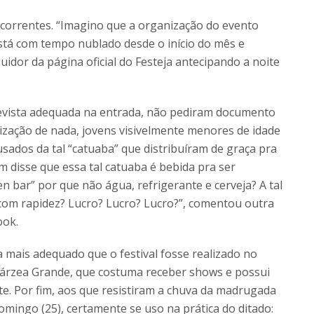
correntes. “Imagino que a organização do evento
está com tempo nublado desde o início do mês e
idor da página oficial do Festeja antecipando a noite
evista adequada na entrada, não pediram documento
ização de nada, jovens visivelmente menores de idade
sados da tal “catuaba” que distribuíram de graça pra
m disse que essa tal catuaba é bebida pra ser
 bar” por que não água, refrigerante e cerveja? A tal
 com rapidez? Lucro? Lucro? Lucro?”, comentou outra
ook.
 mais adequado que o festival fosse realizado no
Várzea Grande, que costuma receber shows e possui
e. Por fim, aos que resistiram a chuva da madrugada
mingo (25), certamente se uso na prática do ditado: