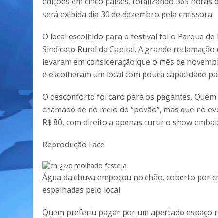
edições em cinco países, totalizando 365 horas
será exibida dia 30 de dezembro pela emissora.
O local escolhido para o festival foi o Parque d
Sindicato Rural da Capital. A grande reclamação
levaram em consideração que o mês de novembr
e escolheram um local com pouca capacidade pa
O desconforto foi caro para os pagantes. Quem
chamado de no meio do “povão”, mas que no eve
R$ 80, com direito a apenas curtir o show embai
Reprodução Face
Água da chuva empoçou no chão, coberto por ci
espalhadas pelo local
Quem preferiu pagar por um apertado espaço n