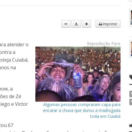
Imprimir
Reprodução Face
ara atender o
ontra a
esteja Cuiabá,
 anos na
how, a
ões de Zé
iego e Victor
Algumas pessoas compraram capa para
encarar a chuva que durou a madrugada
toda em Cuiabá
zou 67