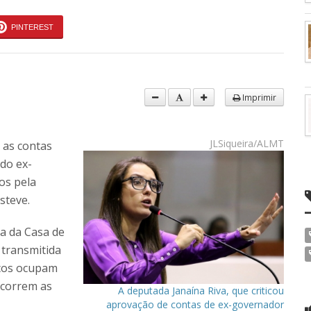
PINTEREST
Imprimir
JLSiqueira/ALMT
 as contas
do ex-
os pela
steve.
a da Casa de
 transmitida
icos ocupam
ocorrem as
A deputada Janaína Riva, que criticou
aprovação de contas de ex-governador