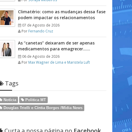
Climatério: como as mudanças dessa fase
podem impactar os relacionamentos
07 de Agosto de 2026
Por
Fernando Cruz
As “canetas” deixaram de ser apenas
medicamentos para emagrecer……
06 de Agosto de 2026
Por
Max Wagner de Lima e Maristela Luft
Tags
Notícia
Politica MT
Douglas Trielli e Cíntia Borges /Mídia News
Curta a nossa página no
Facebook