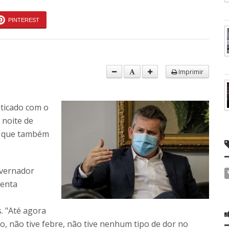
PINTEREST
Imprimir
ticado com o
 noite de
a, que também
overnador
senta
. "Até agora
 não tive febre, não tive nenhum tipo de dor no