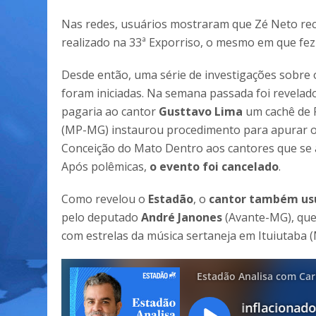
Nas redes, usuários mostraram que Zé Neto rece
realizado na 33ª Exporriso, o mesmo em que fez 
Desde então, uma série de investigações sobre 
foram iniciadas. Na semana passada foi revelad
pagaria ao cantor
Gusttavo Lima
um cachê de R
(MP-MG) instaurou procedimento para apurar o 
Conceição do Mato Dentro aos cantores que se
Após polêmicas,
o evento foi cancelado
.
Como revelou o
Estadão
, o
cantor também usuf
pelo deputado
André Janones
(Avante-MG), que 
com estrelas da música sertaneja em Ituiutaba (