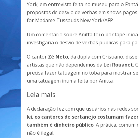
York; em entrevista feita no museu para o Fantás
propostas de desvio de verbas em shows pagos 
for Madame Tussauds New York/AFP
Um comentário sobre Anitta foi o pontapé inici
investigaria o desvio de verbas públicas para 
O cantor
Zé Neto
, da dupla com Cristiano, diss
artistas que não dependemos da
Lei Rouanet
. 
precisa fazer tatuagem no toba para mostrar se 
uma tatuagem íntima feita por Anitta.
Leia mais
A declaração fez com que usuários nas redes s
lei,
os cantores de sertanejo costumam fazer
também é dinheiro público
. A prática, comum e
não é ilegal.