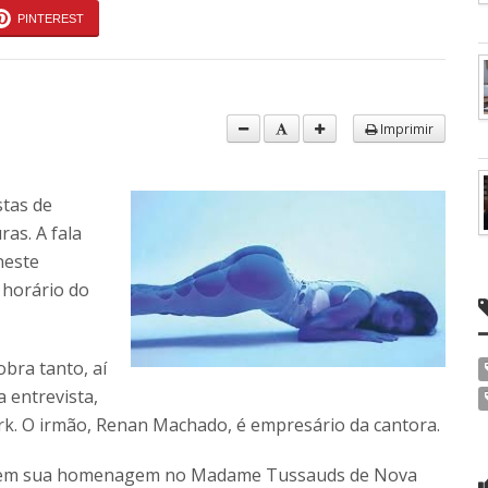
PINTEREST
Imprimir
tas de
as. A fala
neste
 horário do
obra tanto, aí
a entrevista,
. O irmão, Renan Machado, é empresário da cantora.
era em sua homenagem no Madame Tussauds de Nova