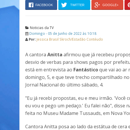
FACEBOOK
TWITTER
GOOGLE+
Noticias da TV
Domingo - 05 de Junho de 2022 às 10:18
Por:
Jessica Brasil Skroch/Estadão Contéudo
A cantora
Anitta
afirmou que já recebeu propos
desvio de verbas para shows pagos por prefeitur
está em entrevista ao
Fantástico
que vai ao ar 
domingo, 5, e que teve trecho compartilhado no
Jornal Nacional do último sábado, 4.
"Eu já recebi propostas, eu e meu irmão. 'Você c
eu vou e pego um pedaço.' Eu falei não", disse n
feita no Museu Madame Tussauds, em Nova York
Cantora Anitta posa ao lado da estátua de c