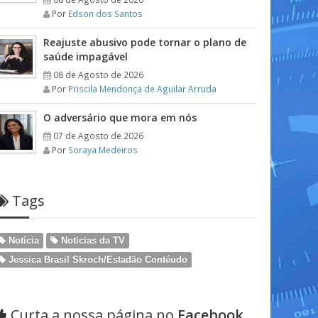
Por
Edson dos Santos
Reajuste abusivo pode tornar o plano de
saúde impagável
08 de Agosto de 2026
Por
Priscila Mendonça de Aguilar Arruda
O adversário que mora em nós
07 de Agosto de 2026
Por
Soraya Medeiros
Tags
Notícia
Noticias da TV
Jessica Brasil Skroch/Estadão Contéudo
Curta a nossa página no
Facebook