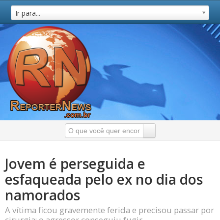
Ir para...
Jovem é perseguida e
esfaqueada pelo ex no dia dos
namorados
A vítima ficou gravemente ferida e precisou passar por
cirurgia; o agressor conseguiu fugir