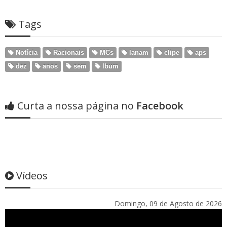
Tags
Notícia
Racionais
MCs
lanam
clipe
aps
dez
anos
sem
lbum
Curta a nossa página no
Facebook
Vídeos
Domingo, 09 de Agosto de 2026