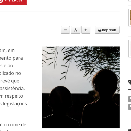
PINTEREST
Imprimir
ram,
em
mento para
s e ao
licado no
 prevê que
ssistência,
om respeito
 legislações
é o crime de