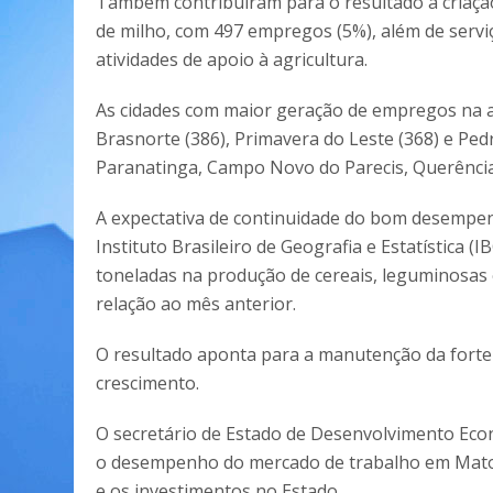
Também contribuíram para o resultado a criação
de milho, com 497 empregos (5%), além de serviço
atividades de apoio à agricultura.
As cidades com maior geração de empregos na a
Brasnorte (386), Primavera do Leste (368) e Ped
Paranatinga, Campo Novo do Parecis, Querência
A expectativa de continuidade do bom desempen
Instituto Brasileiro de Geografia e Estatística (
toneladas na produção de cereais, leguminosas
relação ao mês anterior.
O resultado aponta para a manutenção da forte
crescimento.
O secretário de Estado de Desenvolvimento Eco
o desempenho do mercado de trabalho em Mato 
e os investimentos no Estado.