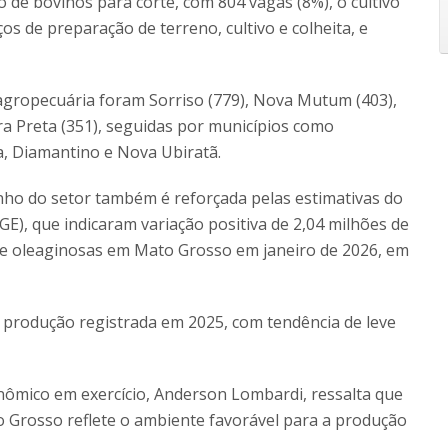
 de bovinos para corte, com 804 vagas (8%), o cultivo
s de preparação de terreno, cultivo e colheita, e
gropecuária foram Sorriso (779), Nova Mutum (403),
ra Preta (351), seguidas por municípios como
, Diamantino e Nova Ubiratã.
ho do setor também é reforçada pelas estimativas do
IBGE), que indicaram variação positiva de 2,04 milhões de
 e oleaginosas em Mato Grosso em janeiro de 2026, em
 produção registrada em 2025, com tendência de leve
nômico em exercício, Anderson Lombardi, ressalta que
Grosso reflete o ambiente favorável para a produção