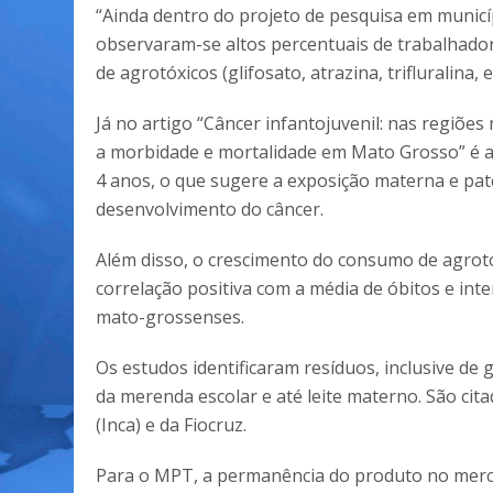
“Ainda dentro do projeto de pesquisa em municí
observaram-se altos percentuais de trabalhador
de agrotóxicos (glifosato, atrazina, trifluralina
Já no artigo “Câncer infantojuvenil: nas regiõe
a morbidade e mortalidade em Mato Grosso” é ap
4 anos, o que sugere a exposição materna e pa
desenvolvimento do câncer.
Além disso, o crescimento do consumo de agrotó
correlação positiva com a média de óbitos e int
mato-grossenses.
Os estudos identificaram resíduos, inclusive de 
da merenda escolar e até leite materno. São cit
(Inca) e da Fiocruz.
Para o MPT, a permanência do produto no merc