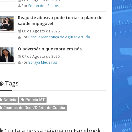
Por
Edson dos Santos
Reajuste abusivo pode tornar o plano de
saúde impagável
08 de Agosto de 2026
Por
Priscila Mendonça de Aguilar Arruda
O adversário que mora em nós
07 de Agosto de 2026
Por
Soraya Medeiros
Tags
Notícia
Policia MT
Joanice de Deus/Diário de Cuiabá
Curta a nossa página no
Facebook