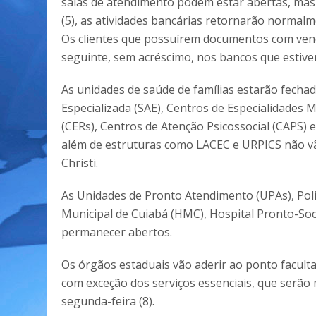
salas de atendimento podem estar abertas, mas iss
(5), as atividades bancárias retornarão normal
Os clientes que possuírem documentos com venc
seguinte, sem acréscimo, nos bancos que estiv
As unidades de saúde de famílias estarão fechad
Especializada (SAE), Centros de Especialidades 
(CERs), Centros de Atenção Psicossocial (CAPS) 
além de estruturas como LACEC e URPICS não v
Christi.
As Unidades de Pronto Atendimento (UPAs), Polic
Municipal de Cuiabá (HMC), Hospital Pronto-Soc
permanecer abertos.
Os órgãos estaduais vão aderir ao ponto facult
com exceção dos serviços essenciais, que serão
segunda-feira (8).