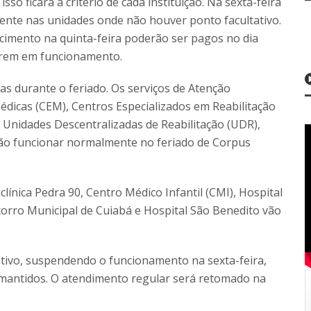
o ficará a critério de cada instituição. Na sexta-feira
mente nas unidades onde não houver ponto facultativo.
imento na quinta-feira poderão ser pagos no dia
erem em funcionamento.
as durante o feriado. Os serviços de Atenção
Médicas (CEM), Centros Especializados em Reabilitação
e Unidades Descentralizadas de Reabilitação (UDR),
ão funcionar normalmente no feriado de Corpus
línica Pedra 90, Centro Médico Infantil (CMI), Hospital
orro Municipal de Cuiabá e Hospital São Benedito vão
ativo, suspendendo o funcionamento na sexta-feira,
 mantidos. O atendimento regular será retomado na