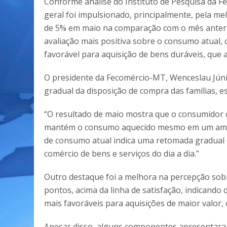
Conforme análise do Instituto de Pesquisa da F
geral foi impulsionado, principalmente, pela me
de 5% em maio na comparação com o mês anteri
avaliação mais positiva sobre o consumo atual,
favorável para aquisição de bens duráveis, que 
O presidente da Fecomércio-MT, Wenceslau Jún
gradual da disposição de compra das famílias, e
“O resultado de maio mostra que o consumidor 
mantém o consumo aquecido mesmo em um ambie
de consumo atual indica uma retomada gradual 
comércio de bens e serviços do dia a dia.”
Outro destaque foi a melhora na percepção sobr
pontos, acima da linha de satisfação, indicando 
mais favoráveis para aquisições de maior valor,
Apesar disso, alguns componentes apresentaram