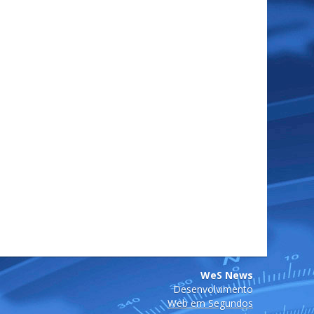
WeS News
Desenvolvimento
Web em Segundos