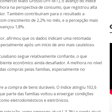
ecomércio Mato Grosso (IPF-MT), o avanço do índice
lhora na perspectiva de consumo, que registrou alta
or. Também contribuíram para o resultado a
 com crescimento de 2,2% no mês, e a percepção mais
avançou 1,8%.
ior, afirmou que os dados indicam uma retomada
specialmente após um início de ano mais cauteloso.
cuiabano segue relativamente confiante, o que
nte econômico ainda desafiador. A melhora no nível
das compras pelas famílias, especialmente no
e a compra de bens duráveis. O índice atingiu 102,6
que parte das famílias voltou a enxergar condições
 como eletrodomésticos e eletrônicos.
 retração, como emprego atual (-3,2%) e renda atual