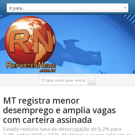
Ir para...
MT registra menor
desemprego e amplia vagas
com carteira assinada
Estado reduziu taxa de desocupação de 8,2% para
2,2%, entre 2019 e 2025. Mulheres e jovens lideram as