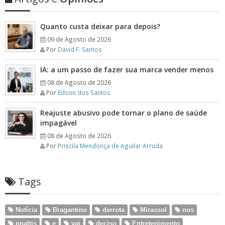
Quanto custa deixar para depois?
09 de Agosto de 2026
Por
David F. Santos
IA: a um passo de fazer sua marca vender menos
08 de Agosto de 2026
Por
Edson dos Santos
Reajuste abusivo pode tornar o plano de saúde
impagável
08 de Agosto de 2026
Por
Priscila Mendonça de Aguilar Arruda
Tags
Notícia
Bragantino
derrota
Mirassol
nos
pnaltis
e
vai
deciso
Entretenimento