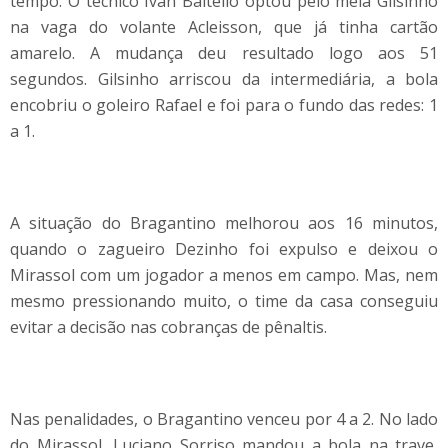
tempo. O técnico Ivan Baitello optou pelo meia Gilsinho
na vaga do volante Acleisson, que já tinha cartão
amarelo. A mudança deu resultado logo aos 51
segundos. Gilsinho arriscou da intermediária, a bola
encobriu o goleiro Rafael e foi para o fundo das redes: 1
a 1.
A situação do Bragantino melhorou aos 16 minutos,
quando o zagueiro Dezinho foi expulso e deixou o
Mirassol com um jogador a menos em campo. Mas, nem
mesmo pressionando muito, o time da casa conseguiu
evitar a decisão nas cobranças de pênaltis.
Nas penalidades, o Bragantino venceu por 4 a 2. No lado
do Mirassol, Luciano Sorriso mandou a bola na trave,